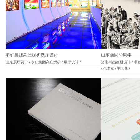
枣矿集团高庄煤矿展厅设计
山东画院30周年—
山东展厅设计
/
枣矿集团高庄煤矿
/
展厅设计
/
济南书画画册设计
/
书
/
孔维克
/
书画集
/