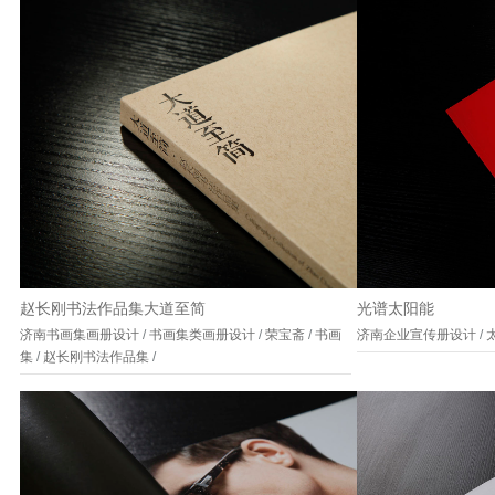
赵长刚书法作品集大道至简
光谱太阳能
济南书画集画册设计
/
书画集类画册设计
/
荣宝斋
/
书画
济南企业宣传册设计
/
集
/
赵长刚书法作品集
/