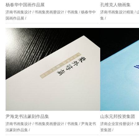
杨春华中国画作品展
孔维克人物画集
济南书画集设计
/
书画集类画册设计
/
书画集
/
杨春华中
济南书画集设计精装
/
国画作品展
/
集
/
尹海龙书法篆刻作品集
山东元邦投资集团
济南书画集设计
/
书画集类画册设计
/
书画集
/
尹海龙书
济南企业宣传册设计
/
法篆刻作品集
/
资集团
/