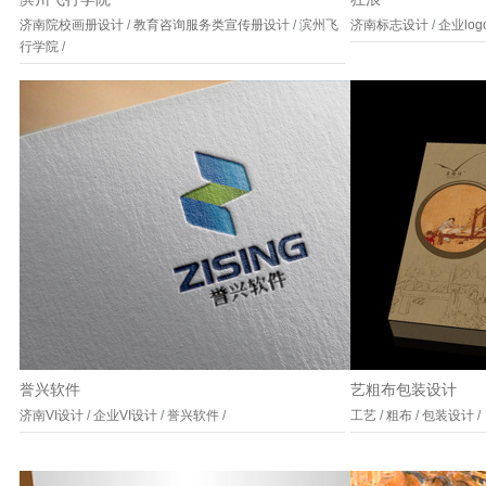
济南院校画册设计
/
教育咨询服务类宣传册设计
/
滨州飞
济南标志设计
/
企业lo
行学院
/
誉兴软件
艺粗布包装设计
济南VI设计
/
企业VI设计
/
誉兴软件
/
工艺
/
粗布
/
包装设计
/