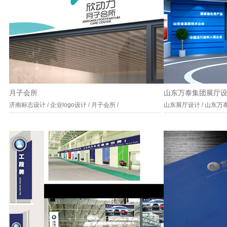
月子会所
山东万泰集团展厅
济南标志设计
/
企业logo设计
/
月子会所
/
山东展厅设计
/
山东万