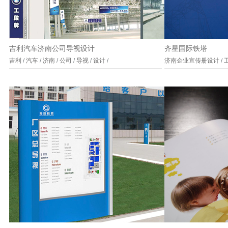
吉利汽车济南公司导视设计
齐星国际铁塔
吉利
/
汽车
/
济南
/
公司
/
导视
/
设计
/
济南企业宣传册设计
/