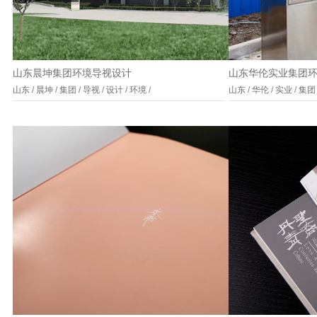
山东晨坤集团环境导视设计
山东华伦实业集团
山东
/
晨坤
/
集团
/
导视
/
设计
/
环境
/
山东
/
华伦
/
实业
/
集团