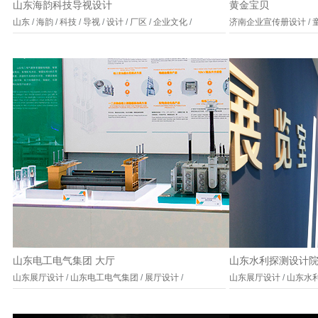
山东海韵科技导视设计
黄金宝贝
山东
/
海韵
/
科技
/
导视
/
设计
/
厂区
/
企业文化
/
济南企业宣传册设计
/
山东电工电气集团 大厅
山东水利探测设计
山东展厅设计
/
山东电工电气集团
/
展厅设计
/
山东展厅设计
/
山东水