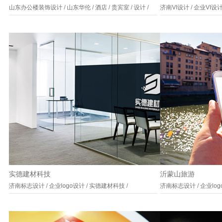
山东办公楼装饰设计
/
山东华伦
/
酒店
/
贵宾室
/
设计
/
济南VI设计
/
企业VI设
实德建材科技
沂蒙山旅游
济南标志设计
/
企业logo设计
/
实德建材科技
/
济南标志设计
/
企业lo