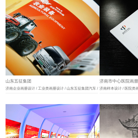
山东五征集团
济南市中心医院画
济南企业画册设计
/
工业类画册设计
/
山东五征集团汽车
/
济南样本设计
/
医院类