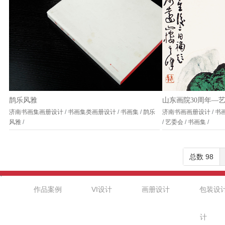
鹊乐风雅
山东画院30周年—
济南书画集画册设计
/
书画集类画册设计
/
书画集
/
鹊乐
济南书画画册设计
/
书
风雅
/
/
艺委会
/
书画集
/
总数 98
.
作品案例
VI设计
画册设计
包装设
计