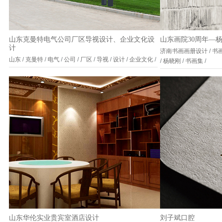
山东克曼特电气公司厂区导视设计、企业文化设
山东画院30周年—
计
济南书画画册设计
/
书
山东
/
克曼特
/
电气
/
公司
/
厂区
/
导视
/
设计
/
企业文化
/
/
杨晓刚
/
书画集
/
山东华伦实业贵宾室酒店设计
刘子斌口腔