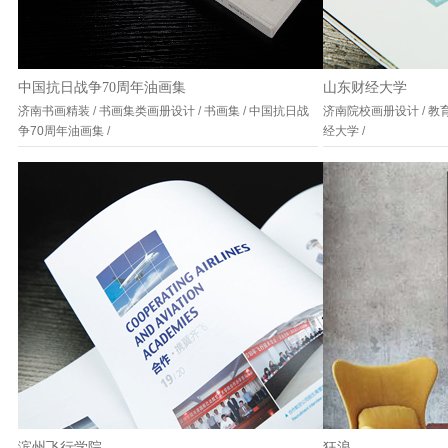
中国抗日战争70周年油画集
山东财经大学
济南书画精装
/
书画集类画册设计
/
书画集
/
中国抗日战
济南院校画册设计
/
教
争70周年油画集
/
经大学
/
滨州飞行学院
狂浪