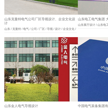
山东克曼特电气公司厂区导视设计、企业文化设
山东电工电气集团 
计
山东展厅设计
/
山东电
山东
/
克曼特
/
电气
/
公司
/
厂区
/
导视
/
设计
/
企业文化
/
山东金人电气导视设计
中国电气装备集团